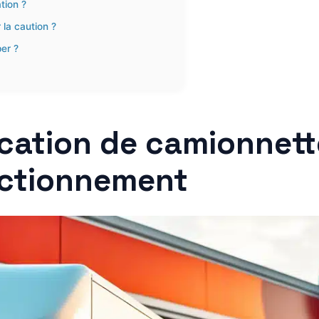
tion ?
 la caution ?
per ?
location de camionnett
nctionnement