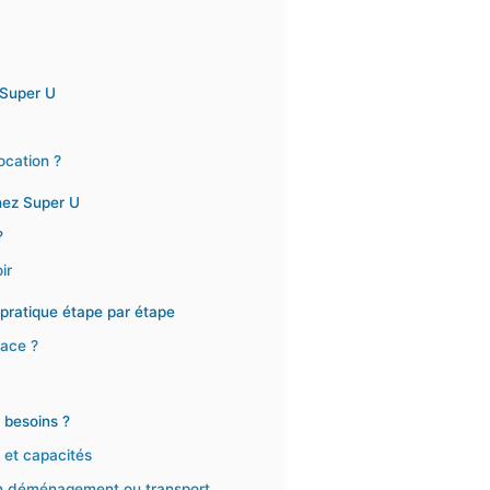
 Super U
ocation ?
hez Super U
?
ir
 pratique étape par étape
cace ?
 besoins ?
 et capacités
son déménagement ou transport